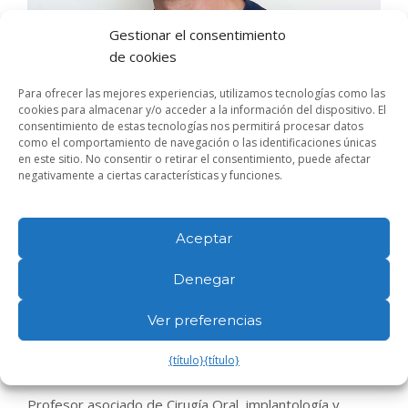
Gestionar el consentimiento
de cookies
Para ofrecer las mejores experiencias, utilizamos tecnologías como las
cookies para almacenar y/o acceder a la información del dispositivo. El
consentimiento de estas tecnologías nos permitirá procesar datos
como el comportamiento de navegación o las identificaciones únicas
en este sitio. No consentir o retirar el consentimiento, puede afectar
negativamente a ciertas características y funciones.
Dr. Alex Grau
Aceptar
Denegar
Graduado en odontología UIC
Residencia en implantología UIC
Ver preferencias
Máster en Cirugía Oral, implantología y periodoncia
{título}
{título}
UCAM
Profesor asociado de Cirugía Oral, implantología y