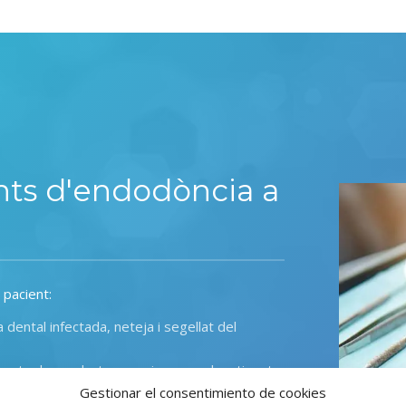
nts d'endodòncia a
 pacient
:
a dental infectada
,
neteja i segellat del
ments de conductes previs que no han tingut
Gestionar el consentimiento de cookies