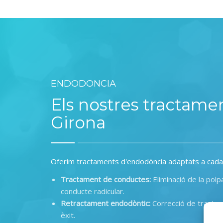
ENDODONCIA
Els nostres tractame
Girona
Oferim tractaments d'endodòncia adaptats a cada
Tractament de conductes
:
Eliminació de la polp
conducte radicular
.
Retractament endodòntic
:
Correcció de tracta
èxit
.