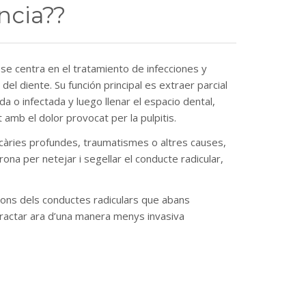
ncia??
e centra en el tratamiento de infecciones y
del diente. Su función principal es extraer parcial
a o infectada y luego llenar el espacio dental,
nt amb el dolor provocat per la pulpitis
.
 càries profundes
,
traumatismes o altres causes
,
ona per netejar i segellar el conducte radicular
,
ions dels conductes radiculars que abans
ractar ara d’una manera menys invasiva