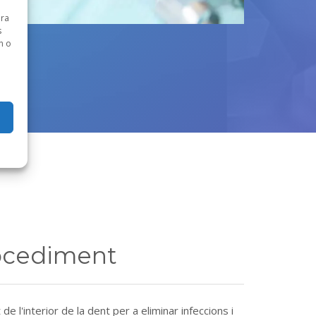
ara
s
n o
s
ocediment
de l'interior de la dent per a eliminar infeccions i