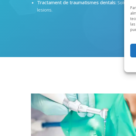
Tractament de traumatismes dentals
:
Solucions
Par
lesions
.
alm
tec
las
pue