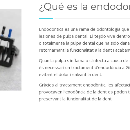
¿Qué es la endodo
Endodontics es una rama de odontología que s
lesiones de pulpa dental, El tejido vive dentro 
o totalmente la pulpa dental que ha sido dañad
retornarnant la funcionalitat a la dent i acaba
Quan la polpa s'inflama o s'infecta a causa de
és necessari un tractament d'endodòncia a Gir
evitant el dolor i salvant la dent
.
Gràcies al tractament endodòntic
,
les afectac
provocaven l’exodòncia de la dent es poden t
preservant la funcionalitat de la dent
.