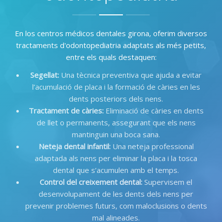
En los centros médicos dentales girona,
oferim diversos
tractaments d'odontopediatria adaptats als més petits
,
entre els quals destaquen
:
Segellat
:
Una tècnica preventiva que ajuda a evitar
l’acumulació de placa i la formació de càries en les
dents posteriors dels nens
.
Tractament de càries
:
Eliminació de càries en dents
de llet o permanents
,
assegurant que els nens
mantinguin una boca sana
.
Neteja dental infantil
:
Una neteja professional
adaptada als nens per eliminar la placa i la tosca
dental que s’acumulen amb el temps
.
Control del creixement dental
:
Supervisem el
desenvolupament de les dents dels nens per
prevenir problemes futurs
,
com maloclusions o dents
mal alineades
.