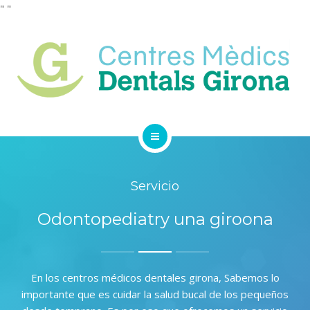
"
"
SERVICIOS
CUADRO MÉDICO
CONTACTO
INICIO
Servicio
LA CLÍNICA
Odontopediatry una giroona
SERVICIOS
CUADRO MÉDICO
En los centros médicos dentales girona, Sabemos lo
CONTACTO
importante que es cuidar la salud bucal de los pequeños