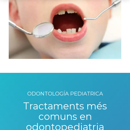
ODONTOLOGÍA PEDIATRICA
Tractaments més
comuns en
odontopediatria