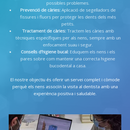
possibles problemes
.
Prevenció de càries
:
Aplicació de segelladors de
fissures i fluors per protegir les dents dels més
petits
.
Tractament de càries
:
Tractem les càries amb
tècniques específiques per als nens
,
sempre amb un
enfocament suau i segur
.
Consells d’higiene bucal
:
Eduquem els nens i els
pares sobre com mantenir una correcta higiene
bucodental a casa
.
El nostre objectiu és oferir un servei complet i còmode
perquè els nens associïn la visita al dentista amb una
experiència positiva i saludable
.