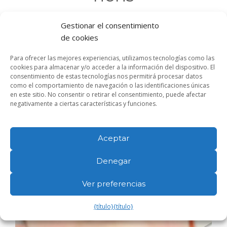
Gestionar el consentimiento
Les revisions dentals regulars són fonamentals per a la
de cookies
salut bucal dels nens
.
Aquestes visites permeten
Para ofrecer las mejores experiencias, utilizamos tecnologías como las
detectar qualsevol problema en fase inicial
,
com les
cookies para almacenar y/o acceder a la información del dispositivo. El
càries o el mal alineament dental
,
abans que es
consentimiento de estas tecnologías nos permitirá procesar datos
converteixin en afeccions més greus
. En los centros
como el comportamiento de navegación o las identificaciones únicas
en este sitio. No consentir o retirar el consentimiento, puede afectar
médicos dentales girona,
recomanem que els nens
negativamente a ciertas características y funciones.
comencin les seves visites al dentista des de l’aparició
de les primeres dents
,
i que segueixin amb revisions
periòdiques cada sis mesos
.
Aceptar
D’aquesta manera
,
podem establir una base sòlida per
Denegar
a una bona salut bucal al llarg de la seva vida
.
Ver preferencias
{título}
{título}