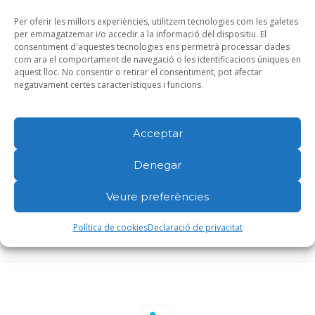
Per oferir les millors experiències, utilitzem tecnologies com les galetes
Llicenciada en medicina UB
per emmagatzemar i/o accedir a la informació del dispositiu. El
consentiment d'aquestes tecnologies ens permetrà processar dades
Llicenciada en odontologia UIC
com ara el comportament de navegació o les identificacions úniques en
aquest lloc. No consentir o retirar el consentiment, pot afectar
Especialista en Periodòncia i endodòncia
negativament certes característiques i funcions.
Certificat de maneig odontològic d’Àcid Hialurònic
Acceptar
Certificat en carilles de composite
Col·legiat 3225
Denegar
Veure preferències
Política de cookies
Declaració de privacitat