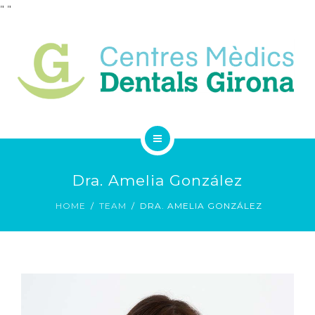
"
"
SERVEIS
QUADRE MÈDIC
CONTACTE
HOME
Dra. Amelia González
LA CLÍNICA
HOME
TEAM
DRA. AMELIA GONZÁLEZ
SERVEIS
QUADRE MÈDIC
CONTACTE